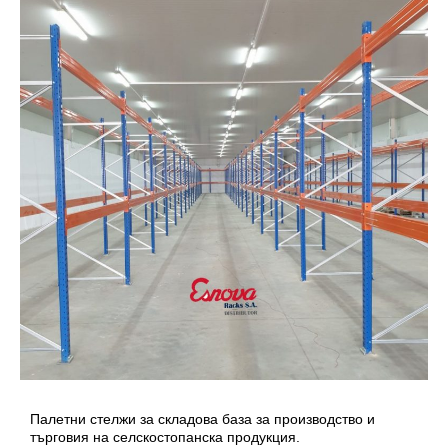
Палетни стелжи за складова база за производство и
търговия на селскостопанска продукция.