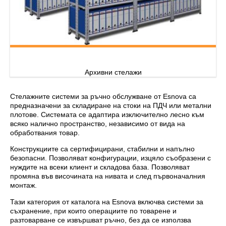
Архивни стелажи
Стелажните системи за ръчно обслужване от Esnova са
предназначени за складиране на стоки на ПДЧ или метални
плотове. Системата се адаптира изключително лесно към
всяко налично пространство, независимо от вида на
обработвания товар.
Конструкциите са сертифицирани, стабилни и напълно
безопасни. Позволяват конфигурации, изцяло съобразени с
нуждите на всеки клиент и складова база. Позволяват
промяна във височината на нивата и след първоначалния
монтаж.
Тази категория от каталога на Esnova включва системи за
съхранение, при които операциите по товарене и
разтоварване се извършват ръчно, без да се използва