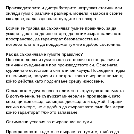
Производителите и дистрибуторите натрупват стотици или
хиляди гуми с различни размери, модели и марки в своите
складове, за да задоволят нуждите на пазара.
Всички те трябва да съхраняват гумите правилно, за да
ускорят достъпа до инвентара, да оптимизират наличното
пространство, да гарантират безопасността на
потребителите и да поддържат гумите в добро състояние.
Как да съхраняваме гумите правилно?
Повечето днешни гуми използват повече от сто различни
химични съединения при производството си. Основната
суровина е естествен и синтетичен каучук. Последният идва
от полимери, получени от петрол, както и черният пигмент,
който действа като подсилване срещу износване.
Стоманата е друг основен елемент в структурата на гумата.
В допълнение, те съдържат минерали и производни, като
сяра, цинков оксид, силициев диоксид или кадмий. Поради
всичко по-горе, не е удобно да съхранявате гуми без мерки,
които гарантират тяхното запазване.
Оптимални условия за съхранение на гуми
Пространството, където се съхраняват гумите, трябва да