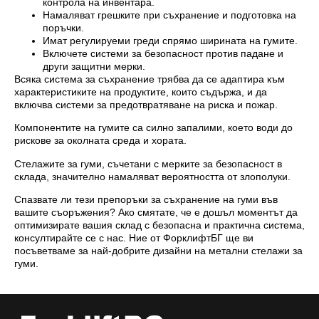
контрола на инвентара.
Намаляват грешките при съхранение и подготовка на
поръчки.
Имат регулируеми греди спрямо ширината на гумите.
Включете системи за безопасност против падане и
други защитни мерки.
Всяка система за съхранение трябва да се адаптира към
характеристиките на продуктите, които съдържа, и да
включва системи за предотвратяване на риска и пожар.
Компонентите на гумите са силно запалими, което води до
рискове за околната среда и хората.
Стелажите за гуми, съчетани с мерките за безопасност в
склада, значително намаляват вероятността от злополуки.
Спазвате ли тези препоръки за съхранение на гуми във
вашите съоръжения? Ако смятате, че е дошъл моментът да
оптимизирате вашия склад с безопасна и практична система,
консултирайте се с нас. Ние от ФорклифтБГ ще ви
посъветваме за най-добрите дизайни на метални стелажи за
гуми.