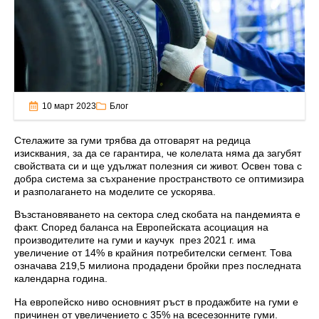
10 март 2023
Блог
Стелажите за гуми трябва да отговарят на редица
изисквания, за да се гарантира, че колелата няма да загубят
свойствата си и ще удължат полезния си живот. Освен това с
добра система за съхранение пространството се оптимизира
и разполагането на моделите се ускорява.
Възстановяването на сектора след скобата на пандемията е
факт. Според баланса на Европейската асоциация на
производителите на гуми и каучук през 2021 г. има
увеличение от 14% в крайния потребителски сегмент. Това
означава 219,5 милиона продадени бройки през последната
календарна година.
На европейско ниво основният ръст в продажбите на гуми е
причинен от увеличението с 35% на всесезонните гуми.