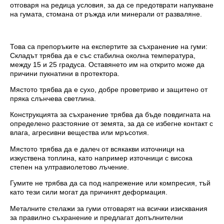
отговаря на редица условия, за да се предотврати напукване
на гумата, стомана от ръжда или минерали от разваляне.
Това са препоръките на експертите за съхранение на гуми:
Складът трябва да е със стабилна околна температура,
между 15 и 25 градуса. Оставянето им на открито може да
причини пукнатини в протектора.
Мястото трябва да е сухо, добре проветриво и защитено от
пряка слънчева светлина.
Конструкцията за съхранение трябва да бъде повдигната на
определено разстояние от земята, за да се избегне контакт с
влага, агресивни вещества или мръсотия.
Мястото трябва да е далеч от всякакви източници на
изкуствена топлина, като например източници с висока
степен на ултравиолетово лъчение.
Гумите не трябва да са под напрежение или компресия, тъй
като тези сили могат да причинят деформация.
Металните стелажи за гуми отговарят на всички изисквания
за правилно съхранение и предлагат допълнителни